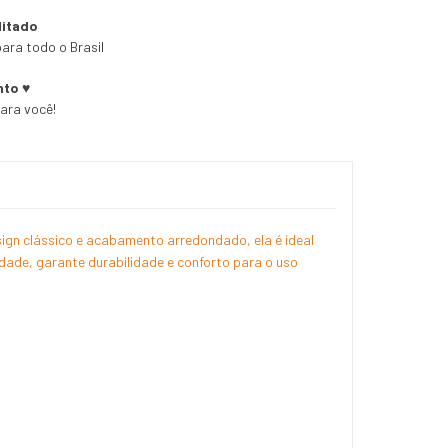
litado
ara todo o Brasil
nto ♥
para você!
esign clássico e acabamento arredondado, ela é ideal
dade, garante durabilidade e conforto para o uso