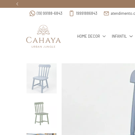
(19) 99188-6843
19991886843
atendimento.
HOME DECOR
INFANTIL