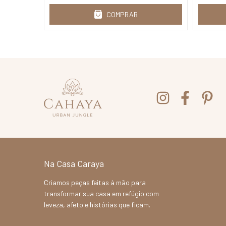
COMPRAR
Na Casa Caraya
Criamos peças feitas à mão para
transformar sua casa em refúgio com
leveza, afeto e histórias que ficam.