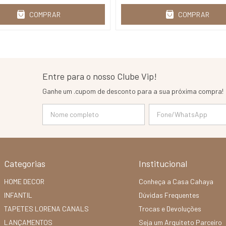
COMPRAR
COMPRAR
Entre para o nosso Clube Vip!
Ganhe um .cupom de desconto para a sua próxima compra!
Categorias
Institucional
HOME DECOR
Conheça a Casa Cahaya
INFANTIL
Dúvidas Frequentes
TAPETES LORENA CANALS
Trocas e Devoluções
LANÇAMENTOS
Seja um Arquiteto Parceiro