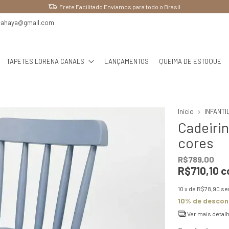
Ganhe 10% OFF pagando no PIX
cahaya@gmail.com
TAPETES LORENA CANALS
LANÇAMENTOS
QUEIMA DE ESTOQUE
Início
INFANTI
Cadeirin
cores
R$789,00
R$710,10
c
10
x de
R$78,90
se
10% de descon
Ver mais detal