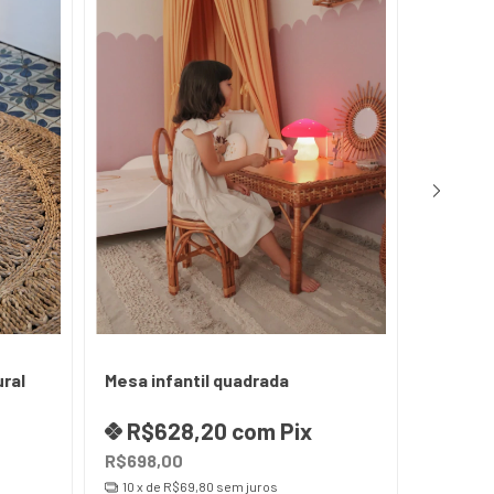
Cadeira
ral
Mesa infantil quadrada
fibra na
R$628,20
com
Pix
R$4
R$698,00
R$448,
10
x de
R$69,80
sem juros
8
x de
R