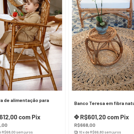
a de alimentação para
Banco Teresa em fibra natu
612,00
com
Pix
R$601,20
com
Pix
,00
R$668,00
e
R$68,00
sem juros
10
x de
R$66,80
sem juros