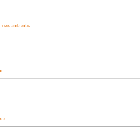
om seu ambiente.
mm.
rde