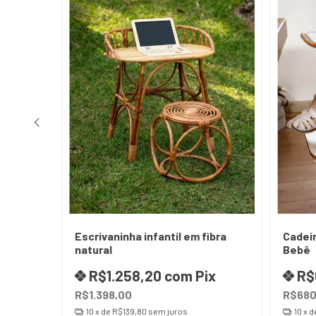
m fibra
Escrivaninha infantil em fibra
Cadeir
natural
Bebê
R$1.258,20
com
Pix
R$
R$1.398,00
R$680
10
x de
R$139,80
sem juros
10
x d