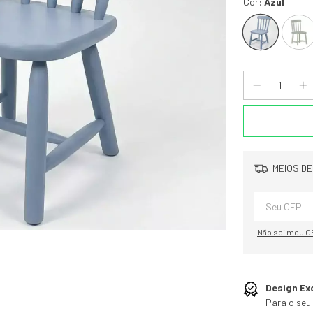
Cor:
Azul
MEIOS DE
Não sei meu C
Design Ex
Para o seu 