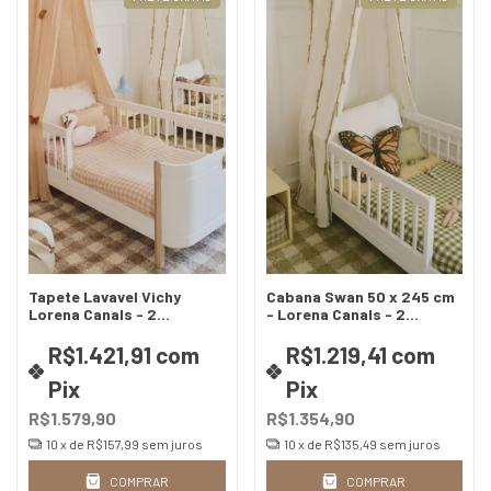
Tapete Lavavel Vichy
Cabana Swan 50 x 245 cm
Lorena Canals - 2
- Lorena Canals - 2
tamanhos - 3 opções de
opções de cores
cores
R$1.421,91
com
R$1.219,41
com
Pix
Pix
R$1.579,90
R$1.354,90
10
x de
R$157,99
sem juros
10
x de
R$135,49
sem juros
COMPRAR
COMPRAR