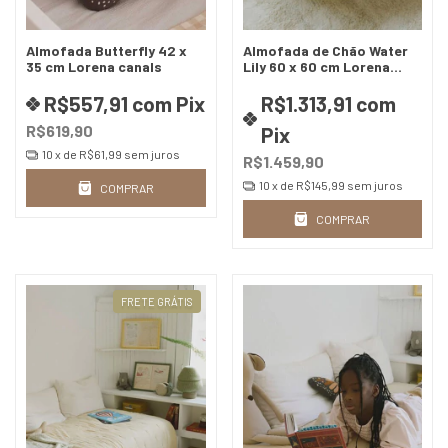
Almofada Butterfly 42 x
Almofada de Chão Water
35 cm Lorena canals
Lily 60 x 60 cm Lorena
canals
R$557,91
com
Pix
R$1.313,91
com
R$619,90
Pix
10
x de
R$61,99
sem juros
R$1.459,90
10
x de
R$145,99
sem juros
COMPRAR
COMPRAR
FRETE GRÁTIS