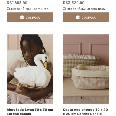
R$1.898,90
R$3.524,90
10
x de
R$189,89
sem juros
10
x de
R$352,49
sem juros
COMPRAR
COMPRAR
Almofada Swan 30 x 30 cm
Cesta Acolchoada 30 x 20
Lorena canals
x 20 cm Lorena Canals -2