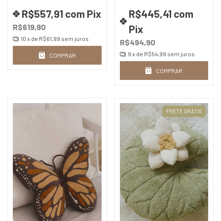
opções de cores
R$557,91
com
Pix
R$445,41
com
R$619,90
Pix
10
x de
R$61,99
sem juros
R$494,90
9
x de
R$54,99
sem juros
COMPRAR
COMPRAR
FRETE GRÁTIS