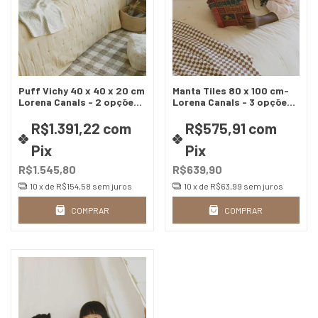
Puff Vichy 40 x 40 x 20 cm
Manta Tiles 80 x 100 cm-
Lorena Canals - 2 opções
Lorena Canals - 3 opções
de cores
de cores
R$1.391,22
com
R$575,91
com
Pix
Pix
R$1.545,80
R$639,90
10
x de
R$154,58
sem juros
10
x de
R$63,99
sem juros
COMPRAR
COMPRAR