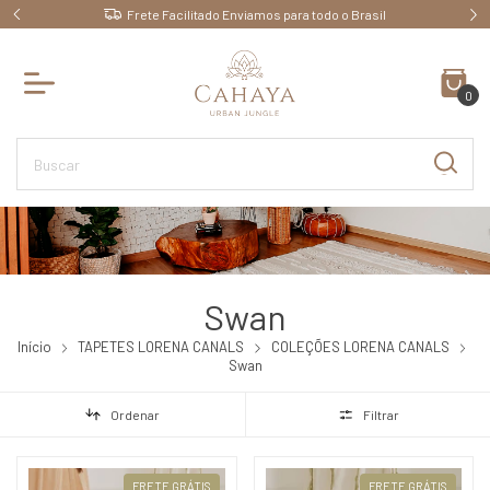
 Brasil
Ganhe 10% OFF pagando no PIX
0
Swan
Início
TAPETES LORENA CANALS
COLEÇÕES LORENA CANALS
Swan
Ordenar
Filtrar
FRETE GRÁTIS
FRETE GRÁTIS