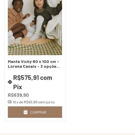
Manta Vichy 80 x 100 cm -
Lorena Canals - 3 opções
de cores
R$575,91
com
Pix
R$639,90
10
x de
R$63,99
sem juros
COMPRAR