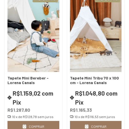
Tapete Mini Bereber -
Tapete Mini Tribu 70 x 100
Lorena Canals
cm - Lorena Canals
R$1.159,02
com
R$1.048,80
com
Pix
Pix
R$1.287,80
R$1.165,33
10
x de
R$128,78
sem juros
10
x de
R$116,53
sem juros
COMPRAR
COMPRAR