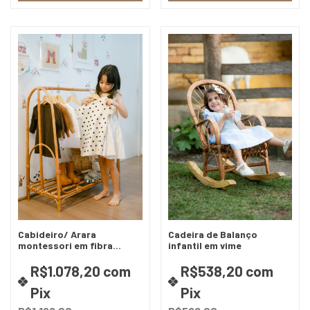
Cabideiro/ Arara
Cadeira de Balanço
montessori em fibra
infantil em vime
natural
R$1.078,20
com
R$538,20
com
Pix
Pix