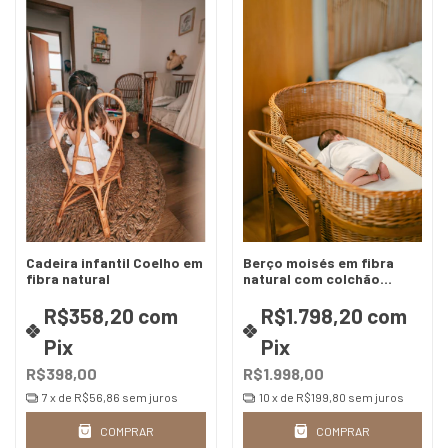
Cadeira infantil Coelho em
Berço moisés em fibra
fibra natural
natural com colchão
impermeável - 2 opções
de cores
R$358,20
com
R$1.798,20
com
Pix
Pix
R$398,00
R$1.998,00
7
x de
R$56,86
sem juros
10
x de
R$199,80
sem juros
COMPRAR
COMPRAR