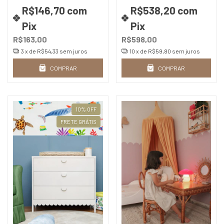
R$146,70
com
R$538,20
com
Pix
Pix
R$163,00
R$598,00
3
x de
R$54,33
sem juros
10
x de
R$59,80
sem juros
COMPRAR
COMPRAR
10
%
OFF
FRETE GRÁTIS