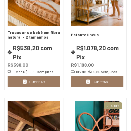
Trocador de bebê em fibra
Estante Ilhéus
natural - 2 tamanhos
R$538,20
com
R$1.078,20
com
Pix
Pix
R$598,00
R$1.198,00
10
x de
R$59,80
sem juros
10
x de
R$119,80
sem juros
COMPRAR
COMPRAR
20
%
OFF