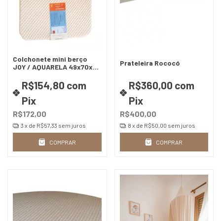
Colchonete mini berço
Prateleira Rococó
JOY / AQUARELA 49x70x5
D20
R$154,80
com
R$360,00
com
Pix
Pix
R$172,00
R$400,00
3
x de
R$57,33
sem juros
8
x de
R$50,00
sem juros
COMPRAR
COMPRAR