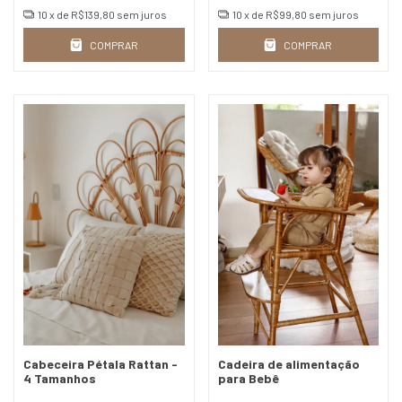
10
x de
R$139,80
sem juros
10
x de
R$99,80
sem juros
COMPRAR
COMPRAR
Cabeceira Pétala Rattan -
Cadeira de alimentação
4 Tamanhos
para Bebê