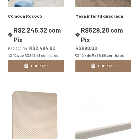
Cômoda Rococó
Mesa infantil quadrada
R$2.245,32
com
R$628,20
com
Pix
Pix
R$2.494,80
R$698,00
R$2.772,00
10
x de
R$249,48
sem juros
10
x de
R$69,80
sem juros
COMPRAR
COMPRAR