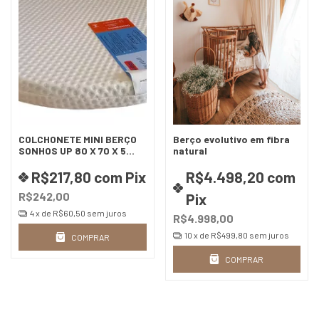
COLCHONETE MINI BERÇO
Berço evolutivo em fibra
SONHOS UP 80 X 70 X 5
natural
D20
R$217,80
com
Pix
R$4.498,20
com
R$242,00
Pix
4
x de
R$60,50
sem juros
R$4.998,00
10
x de
R$499,80
sem juros
COMPRAR
COMPRAR