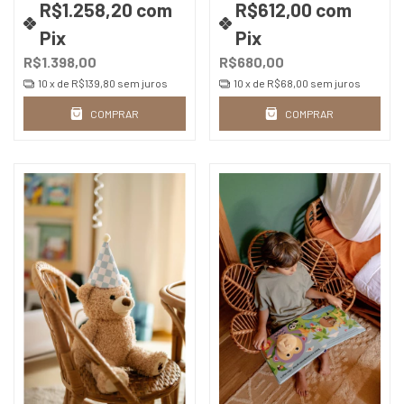
R$1.258,20
com
R$612,00
com
Pix
Pix
R$1.398,00
R$680,00
10
x de
R$139,80
sem juros
10
x de
R$68,00
sem juros
COMPRAR
COMPRAR