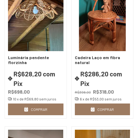
Luminária pendente
Cadeira Laço em fibra
florzinha
natural
R$628,20
com
R$286,20
com
Pix
Pix
R$698,00
R$318,00
R$398,00
10
x de
R$69,80
sem juros
6
x de
R$53,00
sem juros
COMPRAR
COMPRAR