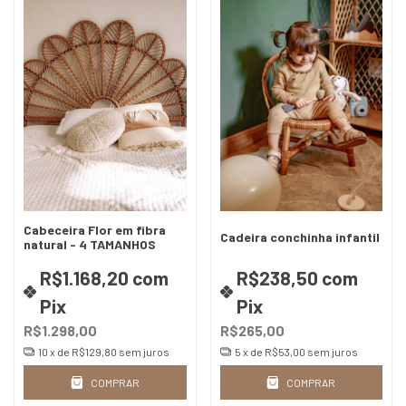
Cabeceira Flor em fibra
Cadeira conchinha infantil
natural - 4 TAMANHOS
R$1.168,20
com
R$238,50
com
Pix
Pix
R$1.298,00
R$265,00
10
x de
R$129,80
sem juros
5
x de
R$53,00
sem juros
COMPRAR
COMPRAR