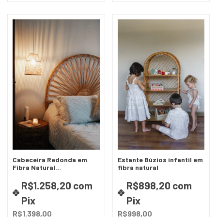
Cabeceira Redonda em
Estante Búzios infantil em
Fibra Natural
fibra natural
(Vime/Rattan) - 4
Tamanhos | Design
R$1.258,20
com
R$898,20
com
Artesanal
Pix
Pix
R$1.398,00
R$998,00