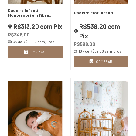
Cadeira Infantil
Cadeira Flor Infantil
Montessori em fibra
natural
R$313,20
com
Pix
R$538,20
com
R$348,00
Pix
6
x de
R$58,00
sem juros
R$598,00
10
x de
R$59,80
sem juros
COMPRAR
COMPRAR