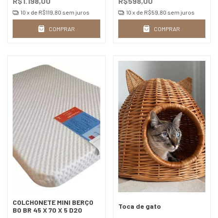
R$1.198,00
R$598,00
10
x de
R$119,80
sem juros
10
x de
R$59,80
sem juros
COMPRAR
COMPRAR
COLCHONETE MINI BERÇO
Toca de gato
BO BR 45 X 70 X 5 D20