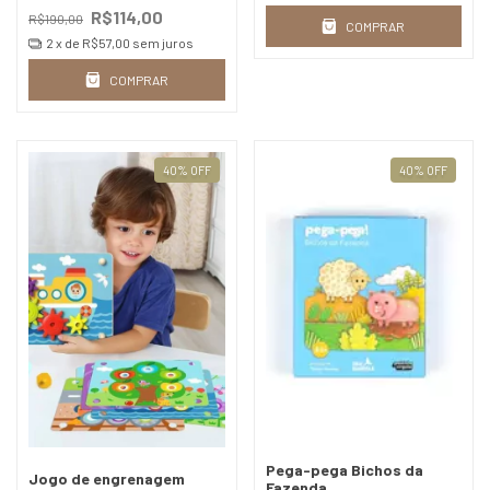
R$114,00
R$190,00
COMPRAR
2
x de
R$57,00
sem juros
COMPRAR
40
%
OFF
40
%
OFF
Pega-pega Bichos da
Jogo de engrenagem
Fazenda