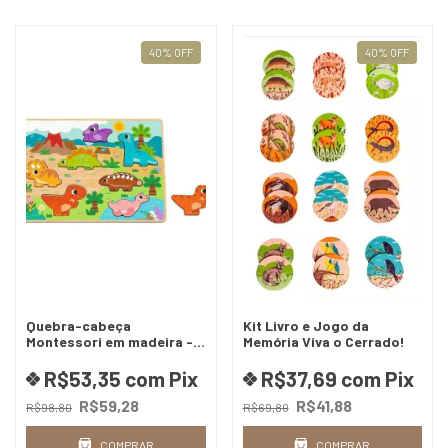
40
%
OFF
40
%
OFF
Quebra-cabeça
Kit Livro e Jogo da
Montessori em madeira -
Memória Viva o Cerrado!
Dinossauros
R$53,35
com
Pix
R$37,69
com
Pix
R$59,28
R$41,88
R$98,80
R$69,80
COMPRAR
COMPRAR