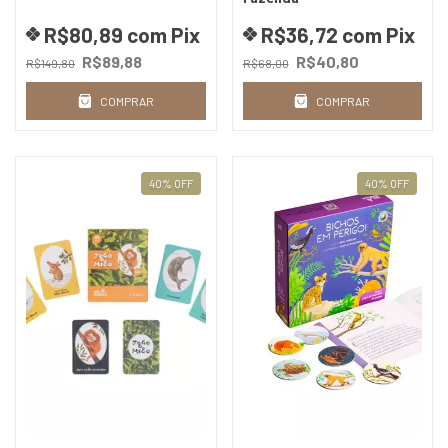
R$80,89
com
Pix
R$36,72
com
Pix
R$89,88
R$40,80
R$149,80
R$68,00
COMPRAR
COMPRAR
40
%
OFF
40
%
OFF