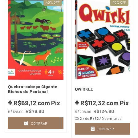
40
%
OFF
40
%
OFF
Quebra-cabeça Gigante
QWIRKLE
Bichos do Pantanal
R$69,12
com
Pix
R$112,32
com
Pix
R$76,80
R$124,80
R$128,00
R$208,00
2
x de
R$62,40
sem juros
COMPRAR
COMPRAR