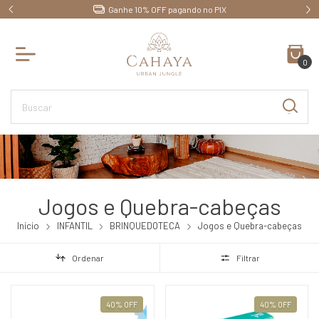
Ganhe 10% OFF pagando no PIX
0
Jogos e Quebra-cabeças
Início
INFANTIL
BRINQUEDOTECA
Jogos e Quebra-cabeças
Ordenar
Filtrar
40
%
OFF
40
%
OFF