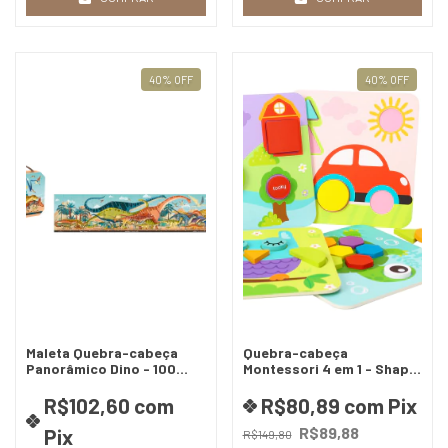
40
%
OFF
40
%
OFF
Maleta Quebra-cabeça
Quebra-cabeça
Panorâmico Dino - 100
Montessori 4 em 1 - Shape
peças
Puzzles
R$102,60
com
R$80,89
com
Pix
R$89,88
Pix
R$149,80