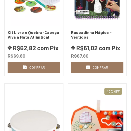
Kit Livro e Quebra-Cabeça
Raspadinha Mágica -
Viva a Mata Atlântica!
Vestidos
R$62,82
com
Pix
R$61,02
com
Pix
R$69,80
R$67,80
COMPRAR
COMPRAR
40
%
OFF