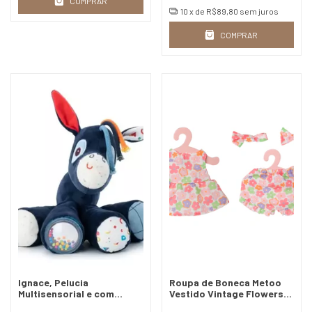
COMPRAR
10
x de
R$89,80
sem juros
COMPRAR
Ignace, Pelucia
Roupa de Boneca Metoo
Multisensorial e com
Vestido Vintage Flowers
Estimulos
Com Cabide