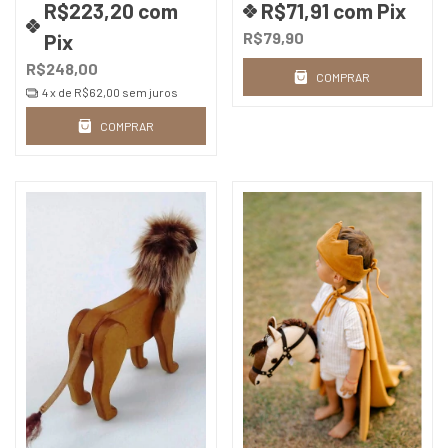
R$223,20
com
R$71,91
com
Pix
R$79,90
Pix
R$248,00
COMPRAR
4
x de
R$62,00
sem juros
COMPRAR