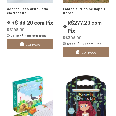
Adorno Leão Articulado
Fantasia Príncipe Capa +
em Madeira
Coroa
R$133,20
com
Pix
R$277,20
com
R$148,00
Pix
2
x de
R$74,00
sem juros
R$308,00
6
x de
R$51,33
sem juros
COMPRAR
COMPRAR