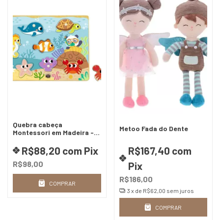
Quebra cabeça
Metoo Fada do Dente
Montessori em Madeira -
Fundo do Mar
R$88,20
com
Pix
R$167,40
com
R$98,00
Pix
R$186,00
COMPRAR
3
x de
R$62,00
sem juros
COMPRAR