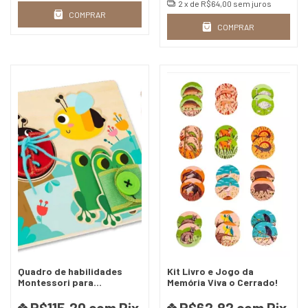
2
x de
R$64,00
sem juros
COMPRAR
COMPRAR
Quadro de habilidades
Kit Livro e Jogo da
Montessori para
Memória Viva o Cerrado!
motricidade fina
R$115,20
com
Pix
R$62,82
com
Pix