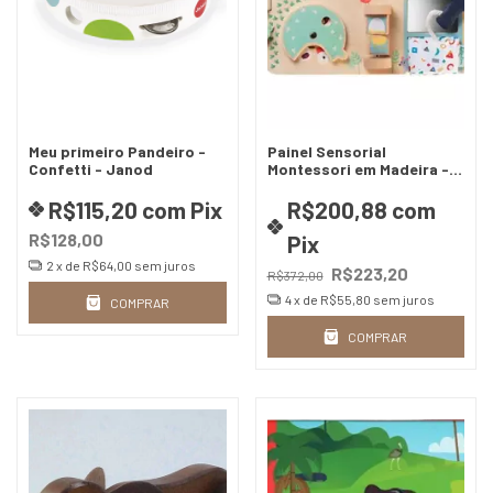
Meu primeiro Pandeiro -
Painel Sensorial
Confetti - Janod
Montessori em Madeira -
Ignace
R$115,20
com
Pix
R$200,88
com
R$128,00
Pix
2
x de
R$64,00
sem juros
R$223,20
R$372,00
4
x de
R$55,80
sem juros
COMPRAR
COMPRAR