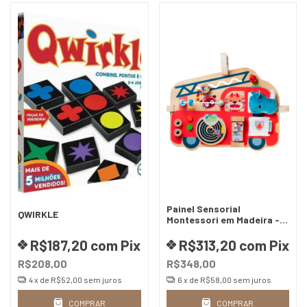
Painel Sensorial
QWIRKLE
Montessori em Madeira -
Marius
R$187,20
com
Pix
R$313,20
com
Pix
R$208,00
R$348,00
4
x de
R$52,00
sem juros
6
x de
R$58,00
sem juros
COMPRAR
COMPRAR