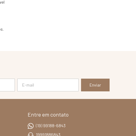
vel
s.
Entre em contato
(19) 99188-6843
19991886843