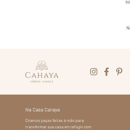
In
N
Na Casa Caraya
Criamos peças feitas à mão para
transformar sua casa em refúgio com