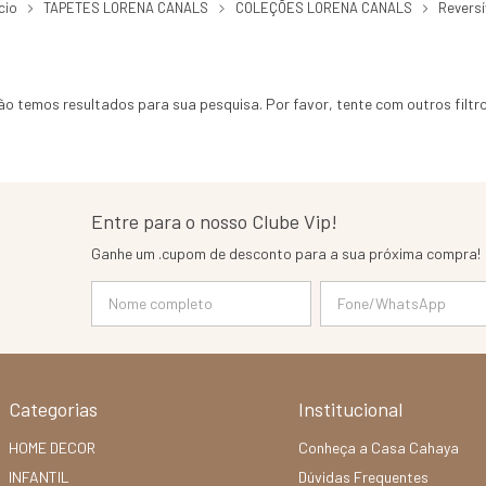
ício
TAPETES LORENA CANALS
COLEÇÕES LORENA CANALS
Reversí
ão temos resultados para sua pesquisa. Por favor, tente com outros filtro
Entre para o nosso Clube Vip!
Ganhe um .cupom de desconto para a sua próxima compra!
Categorias
Institucional
HOME DECOR
Conheça a Casa Cahaya
INFANTIL
Dúvidas Frequentes