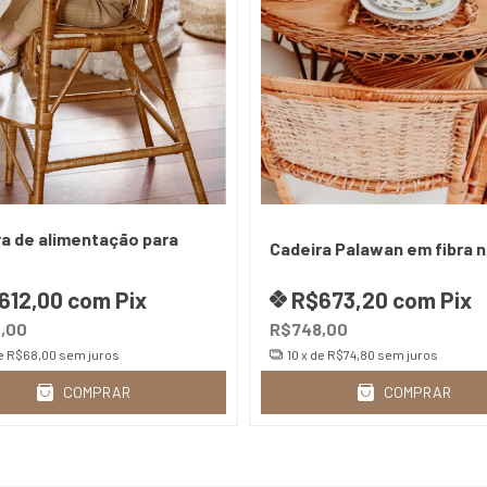
a de alimentação para
Cadeira Palawan em fibra n
612,00
com
Pix
R$673,20
com
Pix
,00
R$748,00
e
R$68,00
sem juros
10
x de
R$74,80
sem juros
COMPRAR
COMPRAR