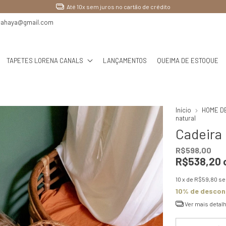
Até 10x sem juros no cartão de crédito
cahaya@gmail.com
TAPETES LORENA CANALS
LANÇAMENTOS
QUEIMA DE ESTOQUE
Início
HOME D
natural
Cadeira 
R$598,00
R$538,20
10
x de
R$59,80
se
10% de descon
Ver mais detal