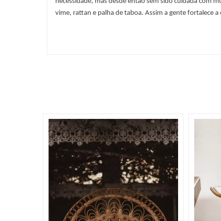
necessidade, mas desde então sem sido cuidada com muito
vime, rattan e palha de taboa. Assim a gente fortalece a