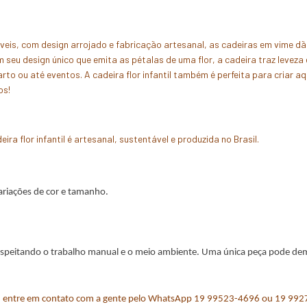
áveis, com design arrojado e fabricação artesanal, as cadeiras em vime d
m seu design único que emita as pétalas de uma flor, a cadeira traz leveza 
to ou até eventos. A cadeira flor infantil também é perfeita para criar aq
os!
 flor infantil é artesanal, sustentável e produzida no Brasil.
ariações de cor e tamanho.
espeitando o trabalho manual e o meio ambiente. Uma única peça pode demo
e, entre em contato com a gente pelo WhatsApp 
19 99523-4696
 ou 
19 992