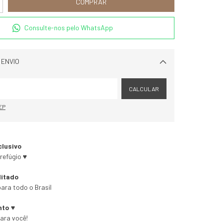
Consulte-nos pelo WhatsApp
 ENVIO
Alterar CEP
CALCULAR
EP
clusivo
refúgio ♥
litado
ara todo o Brasil
nto ♥
para você!