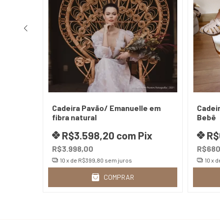
Cadeira Pavão/ Emanuelle em
Cadeir
 natural
fibra natural
Bebê
ix
R$3.598,20
com
Pix
R$
R$3.998,00
R$680
10
x de
R$399,80
sem juros
10
x d
COMPRAR