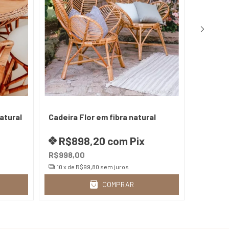
atural
Cadeira Flor em fibra natural
Banque
R$898,20
com
Pix
R$5
R$998,00
R$748,00
10
x de
R$99,80
sem juros
10
x de
COMPRAR