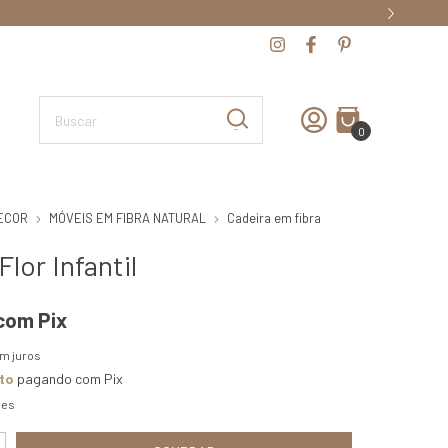
0
ECOR
MÓVEIS EM FIBRA NATURAL
Cadeira em fibra
Flor Infantil
com
Pix
m juros
to
pagando com Pix
hes