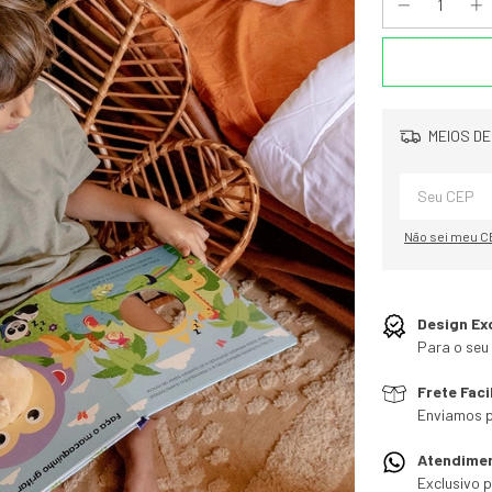
MEIOS DE
Não sei meu C
Design Ex
Para o seu 
Frete Faci
Enviamos p
Atendime
Exclusivo 