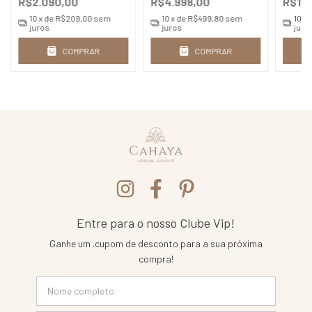
R$2.090,00
R$4.998,00
R$1.3
10
x de
R$209,00
sem
10
x de
R$499,80
sem
10
x 
juros
juros
juro
COMPRAR
COMPRAR
Entre para o nosso Clube Vip!
Ganhe um .cupom de desconto para a sua próxima
compra!