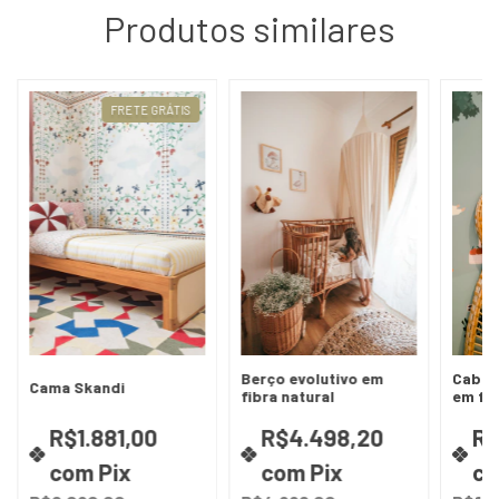
Produtos similares
FRETE GRÁTIS
Berço evolutivo em
Cabece
Cama Skandi
fibra natural
em fib
R$1.881,00
R$4.498,20
R$
com
Pix
com
Pix
c