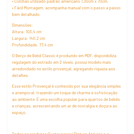
• Colchão utilizado padrão americano 1,30cm x 70cm.
• Fácil Montagem, acompanha manual com o passo a passo
bem detalhado.
Dimensões:
Altura: 103,4 cm
Largura: 140,2 cm
Profundidade: 77,4 cm
O Berço de Bebê Classic é produzido em MDF, disponibiliza
regulagem do estrado em 2 níveis, possui modelo mais
arredondado no estilo provençal, agregando riqueza aos
detalhes.
Esse estilo Provençal é conhecido por sua elegância simples
e atemporal, trazendo um toque de charme e sofisticação
ao ambiente. É uma escolha popular para quartos de bebês
e crianças, acrescentando um ar de nostalgia e doçura ao
espaço.
Todos os produtos Quater possui Pintura Atóxica e a