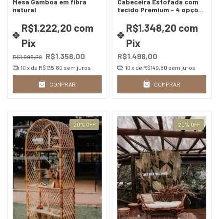
Mesa Gamboa em fibra
Cabeceira Estofada com
natural
tecido Premium - 4 opções
de tamanho (escolha o
tecido)
R$1.222,20
com
R$1.348,20
com
Pix
Pix
R$1.358,00
R$1.498,00
R$1.698,00
10
x de
R$135,80
sem juros
10
x de
R$149,80
sem juros
COMPRAR
COMPRAR
20
%
OFF
20
%
OFF