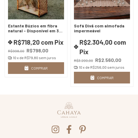
Estante Búzios em fibra
Sofá Divã com almofada
natural - Disponível em 3
impermeável
tamanhos
R$718,20
com
Pix
R$2.304,00
com
R$798,00
Pix
R$998,00
10
x de
R$79,80
sem juros
R$2.560,00
R$3.200,00
10
x de
R$256,00
sem juros
COMPRAR
COMPRAR