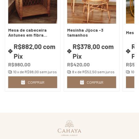
Mesa de cabeceira
Mesinha Jijoca -3
Mesin
Antunes em fibra
tamanhos
natural
R$882,00
com
R$378,00
com
R$
Pix
Pix
Pi
R$980,00
R$420,00
R$59
10
x de
R$98,00
sem juros
8
x de
R$52,50
sem juros
10
x 
COMPRAR
COMPRAR