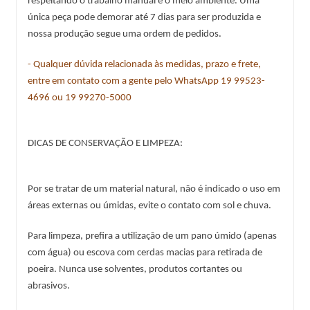
respeitando o trabalho manual e o meio ambiente. Uma 
única peça pode demorar até 7 dias para ser produzida e 
nossa produção segue uma ordem de pedidos.
- Qualquer dúvida relacionada às medidas, prazo e frete, 
entre em contato com a gente pelo WhatsApp 
19 99523-
4696
 ou 
19 99270-5000
DICAS DE CONSERVAÇÃO E LIMPEZA:
Por se tratar de um material natural, não é indicado o uso em 
áreas externas ou úmidas, evite o contato com sol e chuva.
Para limpeza, prefira a utilização de um pano úmido (apenas 
com água) ou escova com cerdas macias para retirada de 
poeira. Nunca use solventes, produtos cortantes ou 
abrasivos.