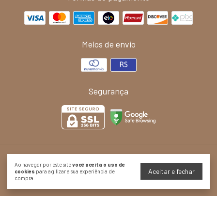
Meios de envio
Segurança
Mesa de cabeceira com babados
- CASA CAHAYA - Produção de
Ao navegar por este site
você aceita o uso de
móveis artesanais e sustentáveis em fibra natural
Aceitar e fechar
cookies
para agilizar a sua experiência de
©2026. Casa Cahaya Móveis e Decoração - 41826415000104. Todos os direitos
compra.
reservados.