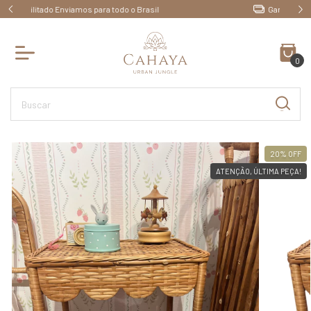
Ganhe 10% OFF pagando no PIX
0
20
%
OFF
ATENÇÃO, ÚLTIMA PEÇA!