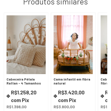
Produtos similares
Cabeceira Pétala
Cama infantil em fibra
Cabec
Rattan - 4 Tamanhos
natural
fibra 
tama
R$1.258,20
R$3.420,00
R$
com
Pix
com
Pix
c
R$1.398,00
R$3.800,00
R$1.9