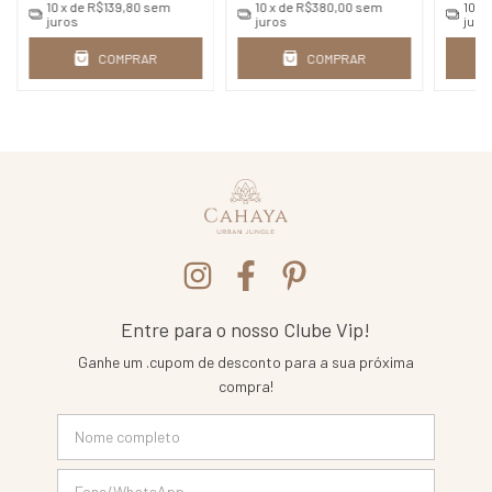
10
x de
R$139,80
sem
10
x de
R$380,00
sem
10
x 
juros
juros
juro
COMPRAR
COMPRAR
Entre para o nosso Clube Vip!
Ganhe um .cupom de desconto para a sua próxima
compra!