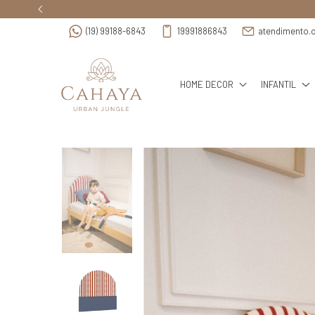
(19) 99188-6843
19991886843
atendimento.
HOME DECOR
INFANTIL