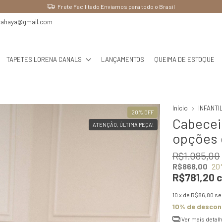
Ganhe 10% OFF pagando no PIX
cahaya@gmail.com
TAPETES LORENA CANALS
LANÇAMENTOS
QUEIMA DE ESTOQUE
Início
INFANTI
20
%
OFF
Cabeceir
ATENÇÃO, ÚLTIMA PEÇA!
opções 
R$1.085,00
R$868,00
20
R$781,20
10
x de
R$86,80
se
10% de descon
Ver mais detal