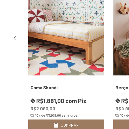
- 4
Cama Skandi
Berço 
ix
R$1.881,00
com
Pix
R$
R$2.090,00
R$4.9
10
x de
R$209,00
sem juros
10
x d
COMPRAR