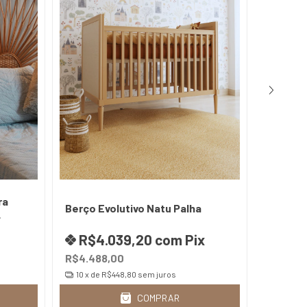
ra
Berço Evolutivo Natu Palha
Berço m
al
R$4.039,20
com
Pix
R$2
R$4.488,00
R$2.50
10
x de
R$448,80
sem juros
10
x de
COMPRAR