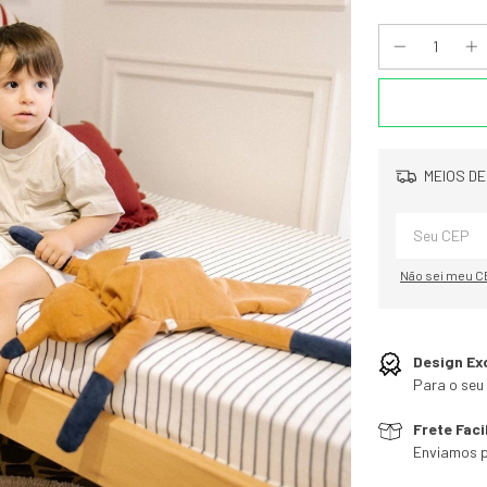
MEIOS DE
Não sei meu C
Design Ex
Para o seu 
Frete Faci
Enviamos p