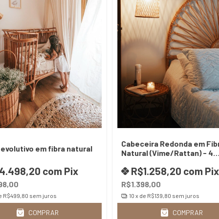
Cabeceira Redonda em Fib
evolutivo em fibra natural
Natural (Vime/Rattan) - 4
Tamanhos | Design Artesan
4.498,20
com
Pix
R$1.258,20
com
Pix
98,00
R$1.398,00
e
R$499,80
sem juros
10
x de
R$139,80
sem juros
COMPRAR
COMPRAR