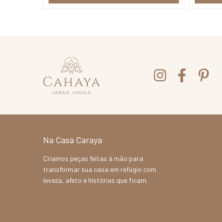
Na Casa Caraya
Criamos peças feitas à mão para
transformar sua casa em refúgio com
leveza, afeto e histórias que ficam.