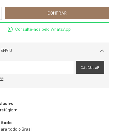
Consulte-nos pelo WhatsApp
 ENVIO
Alterar CEP
CALCULAR
EP
clusivo
refúgio ♥
litado
ara todo o Brasil