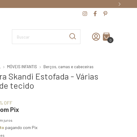
0
L
MÓVEIS INFANTIS
Berços, camas e cabeceiras
a Skandi Estofada - Várias
de tecido
% OFF
com
Pix
m juros
to
pagando com Pix
hes