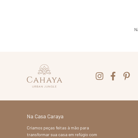
N
Na Casa Caraya
Criamos peças feitas à mão para
transformar sua casa em refúgio com