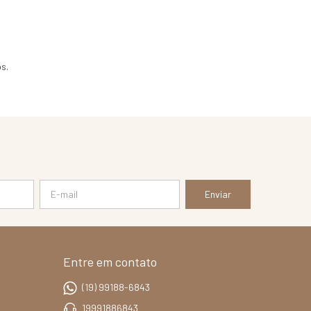
s.
Entre em contato
(19) 99188-6843
19991886843