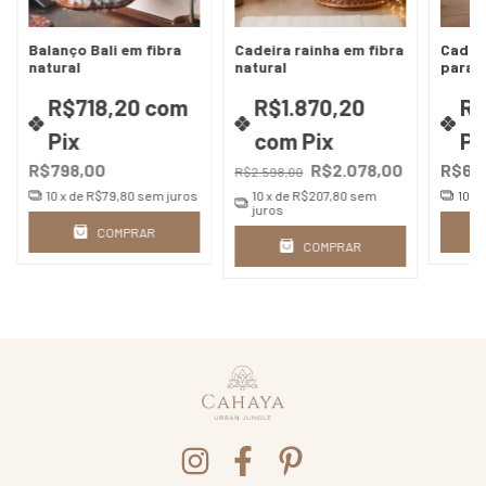
Balanço Bali em fibra
Cadeira rainha em fibra
Cadei
natural
natural
para 
R$718,20
com
R$1.870,20
R$
Pix
com
Pix
Pi
R$798,00
R$2.078,00
R$68
R$2.598,00
10
x de
R$79,80
sem juros
10
x de
R$207,80
sem
10
x 
juros
COMPRAR
COMPRAR