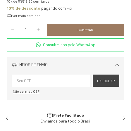
10
x de
R$519,80
sem juros
10% de desconto
pagando com Pix
Ver mais detalhes
Consulte-nos pelo WhatsApp
MEIOS DE ENVIO
Alterar CEP
CALCULAR
Não sei meu CEP
Frete Facilitado
Atendi
s para todo o Brasil
Exclusivo p