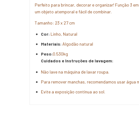
Perfeito para brincar, decorar e organizar! Função 3 e
um objeto atemporal e fácil de combinar.
Tamanho: 23 x 27 cm
Cor:
Linho, Natural
Materiais:
Algodão natural
Peso:
0.530kg
Cuidados e Instruções de lavagem:
Não lave na máquina de lavar roupa.
Para remover manchas, recomendamos usar água m
Evite a exposição contínua ao sol.