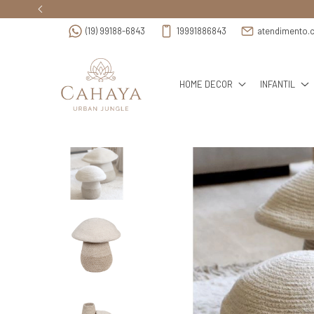
(19) 99188-6843
19991886843
atendimento.
HOME DECOR
INFANTIL