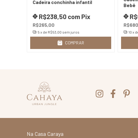
Cadeira conchinha infantil
Bebê
R$238,50
com
Pix
R$
R$265,00
R$680
5
x de
R$53,00
sem juros
10
x d
COMPRAR
Na Casa Caraya