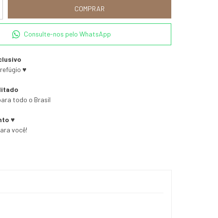
Consulte-nos pelo WhatsApp
clusivo
refúgio ♥
litado
ara todo o Brasil
nto ♥
para você!