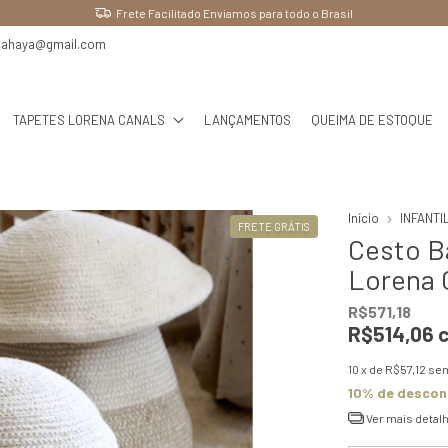
Ganhe 10% OFF pagando no PIX
cahaya@gmail.com
TAPETES LORENA CANALS
LANÇAMENTOS
QUEIMA DE ESTOQUE
Início
INFANTI
FRETE GRÁTIS
Cesto B
Lorena 
R$571,18
R$514,06
10
x de
R$57,12
sem
10% de descon
Ver mais detal