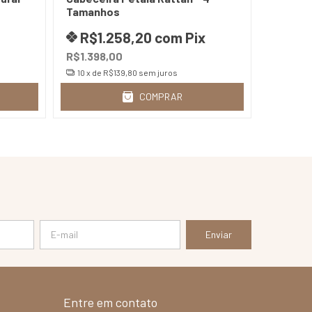
Tamanhos
vime
R$1.258,20
com
Pix
R$5
R$1.398,00
R$598,
10
x de
R$139,80
sem juros
10
x de
COMPRAR
Entre em contato