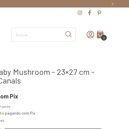
0
L
aby Mushroom - 23×27 cm -
Canals
com
Pix
 juros
to
pagando com Pix
hes